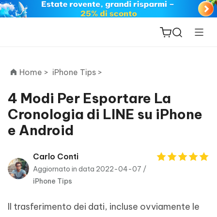
Home >
iPhone Tips >
4 Modi Per Esportare La
Cronologia di LINE su iPhone
ReiBoot
e Android
for iOS
PDNob
Carlo Conti
New
PDF
Aggiornato in data 2022-04-07 /
Editor
iPhone Tips
iAnyGo
Il trasferimento dei dati, incluse ovviamente le