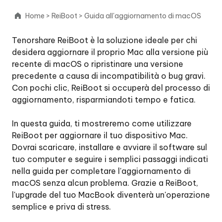
Home
>
ReiBoot
>
Guida all'aggiornamento di macOS
Correggi
il
Tenorshare ReiBoot è la soluzione ideale per chi
sistema
desidera aggiornare il proprio Mac alla versione più
iOS
recente di macOS o ripristinare una versione
precedente a causa di incompatibilità o bug gravi.
Aggiorna
Con pochi clic, ReiBoot si occuperà del processo di
iOS/iPadOS
aggiornamento, risparmiandoti tempo e fatica.
Downgrade
In questa guida, ti mostreremo come utilizzare
iOS/iPadOS
ReiBoot per aggiornare il tuo dispositivo Mac.
Dovrai scaricare, installare e avviare il software sul
Correggi
tuo computer e seguire i semplici passaggi indicati
il
nella guida per completare l'aggiornamento di
sistema
macOS senza alcun problema. Grazie a ReiBoot,
macOS
l'upgrade del tuo MacBook diventerà un'operazione
semplice e priva di stress.
Aggiorna