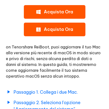
macOS
Passo
Acquista Ora
1.
Collegare
entrambi
Acquista Ora
i
dispositivi
Mac
on Tenorshare ReiBoot, puoi aggiornare il tuo Mac
alla versione più recente di macOS in modo sicuro
Passo
e privo di rischi, senza alcuna perdita di dati o
2.
danni al sistema. In questa guida, ti mostreremo
Scegliere
come aggiornare facilmente il tuo sistema
l'opzione
operativo macOS senza alcun intoppo.
di
aggiornamento
del
Passaggio 1. Collega i due Mac.
sistema
Passaggio 2. Seleziona l'opzione
Passo
3.