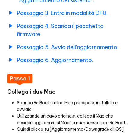
“Aggiornamento del sistema”.
Entrate
Passaggio 3. Entra in modalità DFU.
in
modalità
Passaggio 4. Scarica il pacchetto
DFU
firmware.
Downgrade
Passo
macOS
4.
Passaggio 5. Avvio dell'aggiornamento.
Scaricare
Ripristina
il
Passaggio 6. Aggiornamento.
dispositivo
pacchetto
firmware
Passo 1
Modalità
Passo
blocco
5.
Collega i due Mac
recupero
Avvio
dati
Scarica ReiBoot sul tuo Mac principale, installalo e
dell'aggiornamento
avvialo.
Passaggio
Utilizzando un cavo originale, collega il Mac che
Risolvere
6.
desideri aggiornare al Mac su cui hai installato ReiBoot,.
l'errore
Aggiornamento
Quindi clicca su [Aggiornamento/Downgrade di iOS].
14