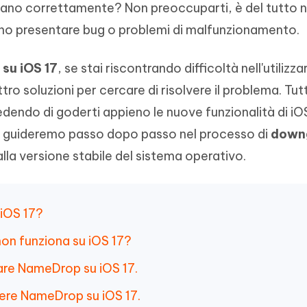
no correttamente? Non preoccuparti, è del tutto 
- Mac Data Recovery
iapositive in pochi secondi con
Riassumitore di documenti PDF con 
e i file eliminati su Mac
sano presentare bug o problemi di malfunzionamento.
Tenorshare AI Writer
Hot
New
hare AI Bypass
 - APP Android Fake GPS
iCareFone Transfer APP
Scrivere in modo più intelligente, pi
su iOS 17
, se stai riscontrando difficoltà nell'utilizzar
re i contenuti dell' AI in
veloce e migliore con l'AI
 la posizione di Android senza
Trasferire chat Whatsapp
 simili a quelli umani
Android/iPhone
tro soluzioni per cercare di risolvere il problema. Tut
dendo di goderti appieno le nuove funzionalità di iOS
eanup Pro
 ti guideremo passo dopo passo nel processo di
down
iPhone con AI gratis
alla versione stabile del sistema operativo.
 iOS 17?
on funziona su iOS 17?
zare NameDrop su iOS 17.
gere NameDrop su iOS 17.