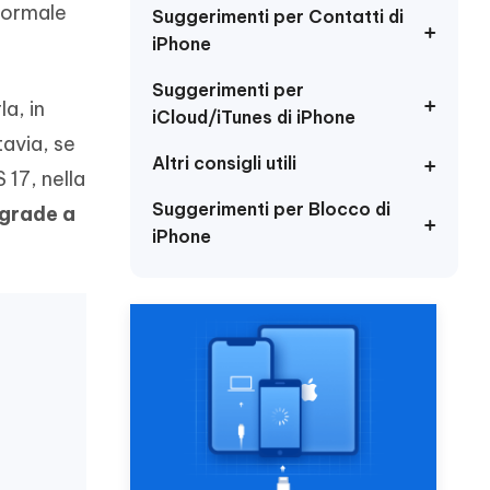
incredibili funzionalità
normale
Vedere Ora
AI
Suggerimenti per Contatti di
iPhone
Iniziare
Suggerimenti per
ù
Altri Consigli Utili
la, in
iCloud/iTunes di iPhone
tavia, se
Altri consigli utili
 17, nella
Suggerimenti per Blocco di
grade a
Altri Consigli Utili
iPhone