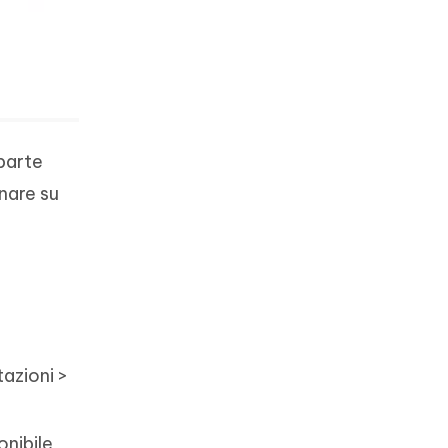
 parte
nare su
azioni >
nibile