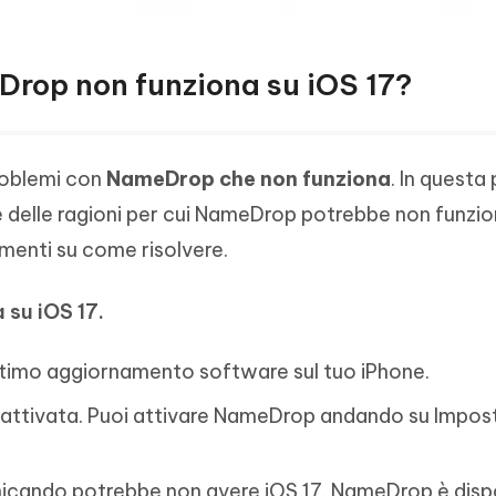
Drop non funziona su iOS 17?
roblemi con
NameDrop che non funziona
. In questa
e delle ragioni per cui NameDrop potrebbe non funzio
imenti su come risolvere.
su iOS 17.
l'ultimo aggiornamento software sul tuo iPhone.
e attivata. Puoi attivare NameDrop andando su Impost
nicando potrebbe non avere iOS 17. NameDrop è dispo