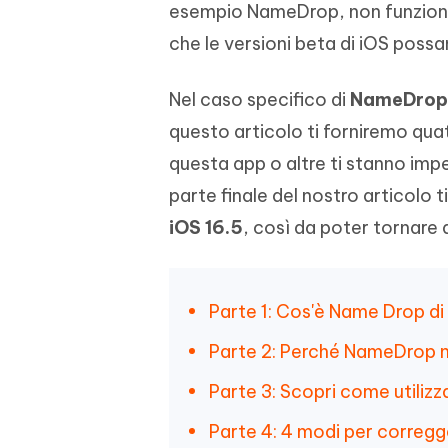
esempio NameDrop, non funziona
4DDiG - Windows Data Recovery
4DDiG 
OCR & conversione PDF online gratis
Creare d
l'AI
Recuperare i file cancellati in Windows
Recuperar
Mobile
che le versioni beta di iOS pos
Gratis
PixPretty AI Photo Editor
Tenors
iAnyGo- iOS APP
iAnyGo
Strumento gratuito di fotoritocco con
Vedi Tutti i Prodotti
Nel caso specifico di
NameDrop 
IA
Trasforma
Cambiare la posizione dell'iPhone senza
Cambiare
contenuti
PC
PC
questo articolo ti forniremo quat
questa app o altre ti stanno impe
UltData for Android APP
APP Cl
parte finale del nostro articolo
Recuperare i dati Android senza PC
Pulire l'
iOS 16.5
, così da poter tornare 
Parte 1: Cos'è Name Drop di
Parte 2: Perché NameDrop n
Parte 3: Scopri come utiliz
Parte 4: 4 modi per correg