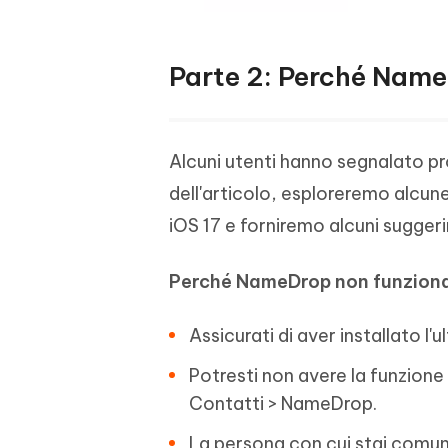
Parte 2: Perché Name
Alcuni utenti hanno segnalato p
dell'articolo, esploreremo alcun
iOS 17 e forniremo alcuni sugger
Perché NameDrop non funziona 
Assicurati di aver installato 
Potresti non avere la funzion
Contatti > NameDrop.
La persona con cui stai comu