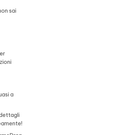
non sai
Per
zioni
uasi a
dettagli
neamente!