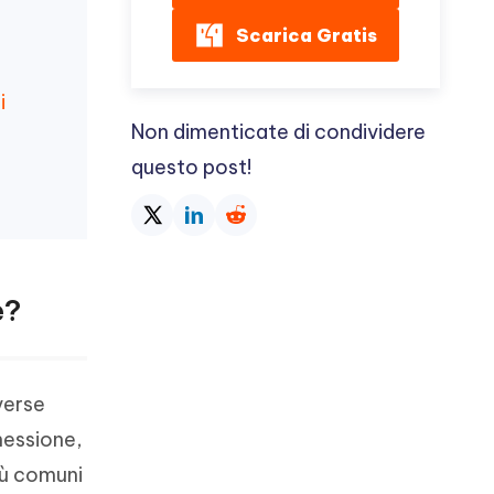
Scarica Gratis
i
Non dimenticate di condividere
questo post!
e?
verse
nnessione,
più comuni