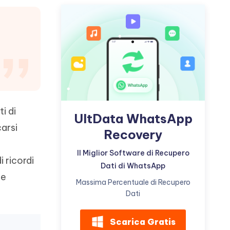
incredibili funzionalità
Vedere Ora
AI
Iniziare
ù
Altri Consigli Utili
Altri Consigli Utili
i di
UltData WhatsApp
carsi
Recovery
Il Miglior Software di Recupero
 ricordi
Dati di WhatsApp
le
Massima Percentuale di Recupero
Dati
Scarica Gratis