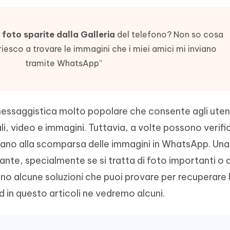
- Mac Data Recovery
iapositive in pochi secondi con
Riassumitore di documenti PDF con 
e i file eliminati su Mac
Tenorshare AI Writer
Hot
foto sparite dalla Galleria
del telefono? Non so cosa
New
hare AI Bypass
 - APP Android Fake GPS
iCareFone Transfer APP
Scrivere in modo più intelligente, pi
iesco a trovare le immagini che i miei amici mi inviano
re i contenuti dell' AI in
veloce e migliore con l'AI
 la posizione di Android senza
Trasferire chat Whatsapp
tramite WhatsApp”
 simili a quelli umani
Android/iPhone
eanup Pro
iPhone con AI gratis
essaggistica molto popolare che consente agli utent
i, video e immagini. Tuttavia, a volte possono verifi
rtano alla scomparsa delle immagini in WhatsApp. Una
te, specialmente se si tratta di foto importanti o di
no alcune soluzioni che puoi provare per recuperare 
in questo articoli ne vedremo alcuni.