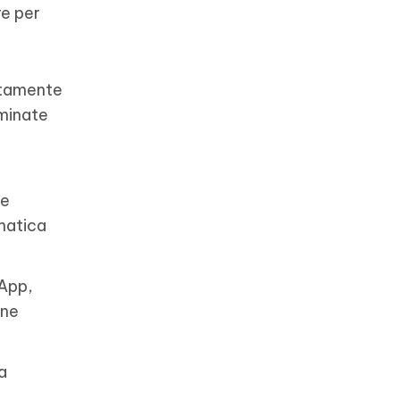
re per
entamente
iminate
le
omatica
sApp,
one
a