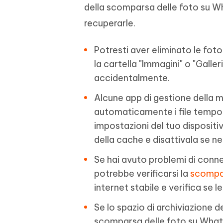
della scomparsa delle foto su W
recuperarle.
Potresti aver eliminato le fot
la cartella "Immagini" o "Galler
accidentalmente.
Alcune app di gestione della m
automaticamente i file tempor
impostazioni del tuo dispositi
della cache e disattivala se n
Se hai avuto problemi di conne
potrebbe verificarsi la
scompar
internet stabile e verifica se 
Se lo spazio di archiviazione d
scomparsa delle foto su WhatsA