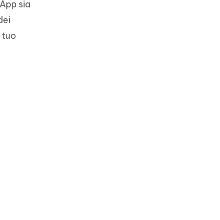
sApp sia
dei
 tuo