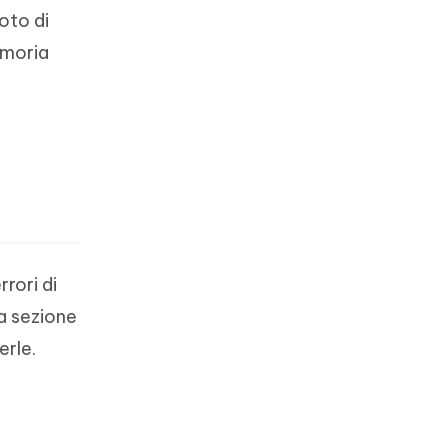
oto di
emoria
rori di
ta sezione
erle.