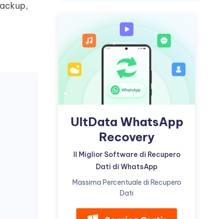
incredibili funzionalità
backup,
Vedere Ora
AI
Iniziare
o
ù
Altri Consigli Utili
Altri Consigli Utili
UltData WhatsApp
Recovery
Il Miglior Software di Recupero
Dati di WhatsApp
Massima Percentuale di Recupero
Dati