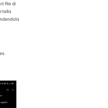
 file di
rtella
rendendola
es.