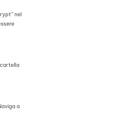
rypt” nel
essere
 cartella
 Naviga a