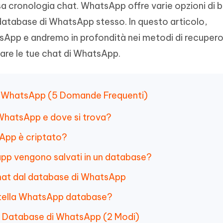
sa cronologia chat. WhatsApp offre varie opzioni di 
- Mac Data Recovery
iapositive in pochi secondi con
Riassumitore di documenti PDF con 
e i file eliminati su Mac
l database di WhatsApp stesso. In questo articolo,
Tenorshare AI Writer
Hot
New
sApp e andremo in profondità nei metodi di recuper
hare AI Bypass
 - APP Android Fake GPS
iCareFone Transfer APP
Scrivere in modo più intelligente, pi
are le tue chat di WhatsApp.
re i contenuti dell' AI in
veloce e migliore con l'AI
 la posizione di Android senza
Trasferire chat Whatsapp
 simili a quelli umani
Android/iPhone
eanup Pro
 di WhatsApp (5 Domande Frequenti)
iPhone con AI gratis
i WhatsApp e dove si trova?
sApp è criptato?
app vengono salvati in un database?
chat dal database di WhatsApp
artella WhatsApp database?
l Database di WhatsApp (2 Modi)