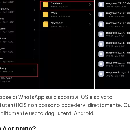
abase di WhatsApp sui dispositivi iOS è salvato
li utenti iOS non possono accedervi direttamente. Qui
litamente usato dagli utenti Android.
p è criptato?