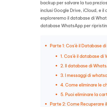
backup per salvare la tua prezio
4DDiG - Windows Data Recovery
4DDiG 
OCR & conversione PDF online gratis
Creare d
l'AI
Recuperare i file cancellati in Windows
Recuperar
Mobile
inclusi Google Drive, iCloud, e i
Gratis
PixPretty AI Photo Editor
esploreremo il database di What
Tenors
iAnyGo- iOS APP
iAnyGo
Strumento gratuito di fotoritocco con
Vedi Tutti i Prodotti
database WhatsApp per ripristin
IA
Trasforma
Cambiare la posizione dell'iPhone senza
Cambiare
contenuti
PC
PC
UltData for Android APP
APP Cl
Parte 1: Cos’è il Database
Recuperare i dati Android senza PC
Pulire l'
1. Cos’è il database d
2. Il database di What
3. I messaggi di whats
4. Come eliminare le 
5. Puoi eliminare la c
Parte 2: Come Recuperare i