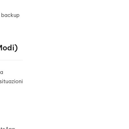
di backup
Modi)
da
situazioni