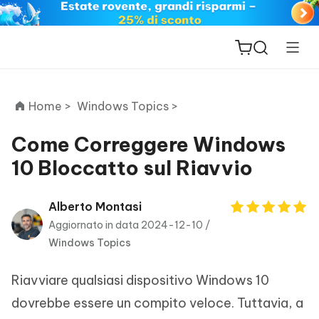
Home >
Windows Topics >
Come Correggere Windows
10 Bloccatto sul Riavvio
ReiBoot
for iOS
Alberto Montasi
Aggiornato in data 2024-12-10 /
PDNob
Windows Topics
New
PDF
Editor
Riavviare qualsiasi dispositivo Windows 10
iAnyGo
dovrebbe essere un compito veloce. Tuttavia, a