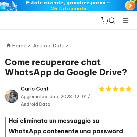
Home >
Android Data >
Come recuperare chat
WhatsApp da Google Drive?
ReiBoot
for iOS
Carlo Conti
Aggiornato in data 2023-12-01 /
PDNob
Android Data
New
PDF
Editor
Hai eliminato un messaggio su
iAnyGo
WhatsApp contenente una password