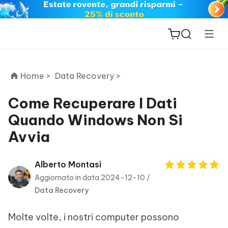
Home >
Data Recovery >
Come Recuperare I Dati
Quando Windows Non Si
ReiBoot
Avvia
for iOS
PDNob
Alberto Montasi
New
PDF
Aggiornato in data 2024-12-10 /
Editor
Data Recovery
iAnyGo
Molte volte, i nostri computer possono