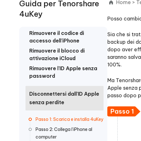
Guida per Tenorshare
Home
>
T
PixPretty AI Photo Editor
Tenors
iAnyGo- iOS APP
iAnyGo
4uKey
Strumento gratuito di fotoritocco con
Vedi Tutti i Prodotti
IA
Trasforma
Posso cambiar
Cambiare la posizione dell'iPhone senza
Cambiare
contenuti
PC
PC
Rimuovere il codice di
Sia che si tra
UltData for Android APP
APP Cl
accesso dell'iPhone
backup dei dat
Recuperare i dati Android senza PC
Pulire l'
dopo aver effe
Rimuovere il blocco di
saranno salvat
attivazione iCloud
100%.
Rimuovere l'ID Apple senza
password
Ma Tenorshare
Apple senza p
Disconnettersi dall'ID Apple
passo dopo pa
senza perdite
Passo 1
Passo 1: Scarica e installa 4uKey
Passo 2: Collega l'iPhone al
computer