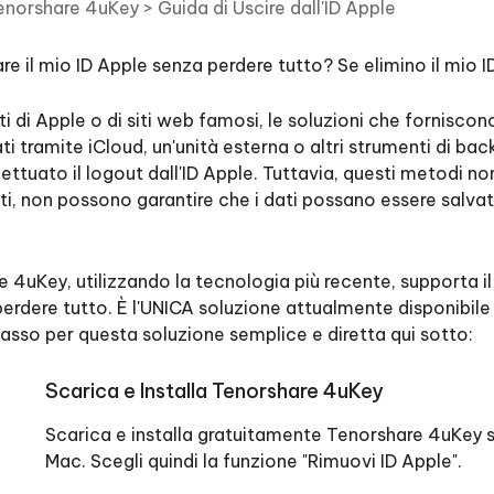
enorshare 4uKey
>
Guida di Uscire dall'ID Apple
Tenorshare AI Writer
Hot
New
hare AI Bypass
 - APP Android Fake GPS
iCareFone Transfer APP
Scrivere in modo più intelligente, pi
re i contenuti dell' AI in
veloce e migliore con l'AI
e il mio ID Apple senza perdere tutto? Se elimino il mio 
 la posizione di Android senza
Trasferire chat Whatsapp
 simili a quelli umani
Android/iPhone
tti di Apple o di siti web famosi, le soluzioni che forniscon
eanup Pro
i tramite iCloud, un'unità esterna o altri strumenti di back
iPhone con AI gratis
ttuato il logout dall'ID Apple. Tuttavia, questi metodi non
i, non possono garantire che i dati possano essere salvati
 4uKey, utilizzando la tecnologia più recente, supporta il
erdere tutto. È l'UNICA soluzione attualmente disponibile
sso per questa soluzione semplice e diretta qui sotto:
Scarica e Installa Tenorshare 4uKey
Scarica e installa gratuitamente Tenorshare 4uKey
Mac. Scegli quindi la funzione "Rimuovi ID Apple".