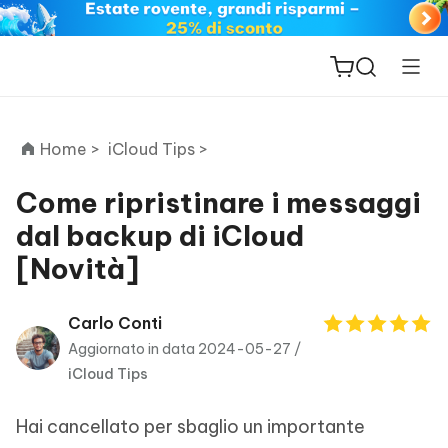
Home >
iCloud Tips >
Come ripristinare i messaggi
dal backup di iCloud
ReiBoot
[Novità]
for iOS
PDNob
Carlo Conti
New
PDF
Aggiornato in data 2024-05-27 /
Editor
iCloud Tips
iAnyGo
Hai cancellato per sbaglio un importante