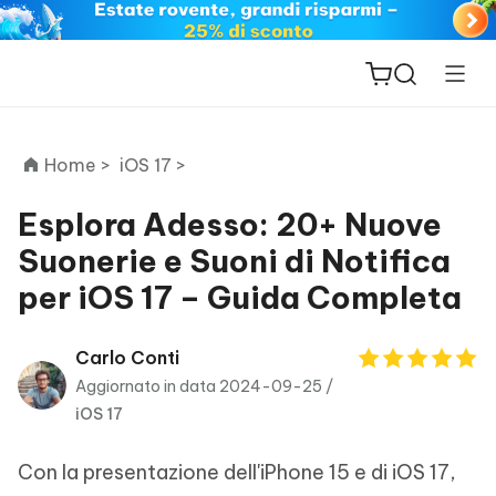
Home >
iOS 17 >
Esplora Adesso: 20+ Nuove
Suonerie e Suoni di Notifica
ReiBoot
per iOS 17 – Guida Completa
for iOS
PDNob
Carlo Conti
New
PDF
Aggiornato in data 2024-09-25 /
Editor
iOS 17
iAnyGo
Con la presentazione dell'iPhone 15 e di iOS 17,