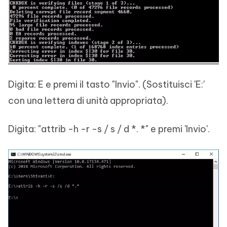
Digita: E e premi il tasto "Invio". (Sostituisci 'E:'
con una lettera di unità appropriata).
Digita: "attrib -h -r -s / s / d *. *" e premi 'Invio'.