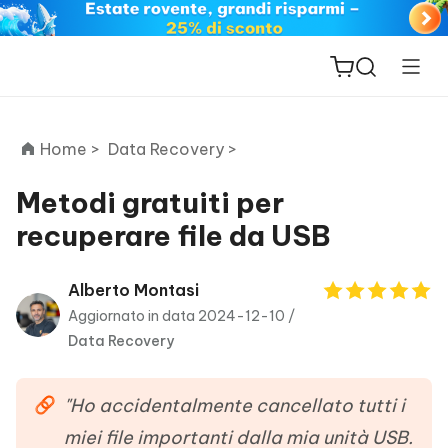
Home >
Data Recovery >
Metodi gratuiti per
recuperare file da USB
ReiBoot
for iOS
Alberto Montasi
Aggiornato in data 2024-12-10 /
PDNob
Data Recovery
New
PDF
Editor
"Ho accidentalmente cancellato tutti i
iAnyGo
miei file importanti dalla mia unità USB.