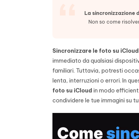
4DDiG - Windows Data Recovery
4DDiG 
OCR & conversione PDF online gratis
Creare d
l'AI
Recuperare i file cancellati in Windows
Recuperar
Mobile
La sincronizzazione d
Gratis
PixPretty AI Photo Editor
Non so come risolver
Tenors
iAnyGo- iOS APP
iAnyGo
Strumento gratuito di fotoritocco con
Vedi Tutti i Prodotti
IA
Trasforma
Cambiare la posizione dell'iPhone senza
Cambiare
contenuti
PC
PC
Sincronizzare le foto su iCloud
UltData for Android APP
APP Cl
immediato da qualsiasi dispositi
Recuperare i dati Android senza PC
Pulire l'
familiari. Tuttavia, potresti oc
lenta, interruzioni o errori. In 
foto su iCloud
in modo efficient
condividere le tue immagini su tutt