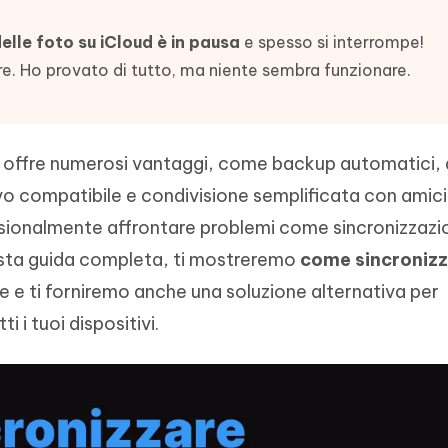
- Mac Data Recovery
iapositive in pochi secondi con
Riassumitore di documenti PDF con 
e i file eliminati su Mac
elle foto su iCloud è in pausa
e spesso si interrompe!
Tenorshare AI Writer
Hot
New
e. Ho provato di tutto, ma niente sembra funzionare.
hare AI Bypass
 - APP Android Fake GPS
iCareFone Transfer APP
Scrivere in modo più intelligente, pi
re i contenuti dell' AI in
veloce e migliore con l'AI
 la posizione di Android senza
Trasferire chat Whatsapp
 simili a quelli umani
Android/iPhone
offre numerosi vantaggi, come backup automatici,
eanup Pro
vo compatibile e condivisione semplificata con amici
iPhone con AI gratis
casionalmente affrontare problemi come sincronizzaz
questa guida completa, ti mostreremo
come sincronizz
e e ti forniremo anche una soluzione alternativa per
i i tuoi dispositivi.