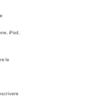
te
one, iPad,
re le
oscrivere