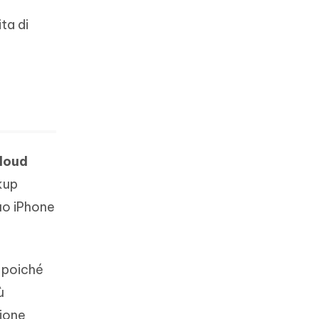
ta di
loud
kup
tuo iPhone
, poiché
ù
zione