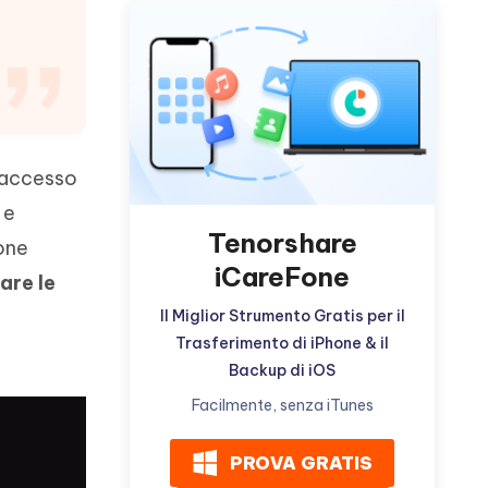
incredibili funzionalità
Vedere Ora
AI
Iniziare
ù
Altri Consigli Utili
 accesso
 e
Altri Consigli Utili
Tenorshare
ione
iCareFone
are le
Il Miglior Strumento Gratis per il
Trasferimento di iPhone & il
Backup di iOS
Facilmente, senza iTunes
PROVA GRATIS