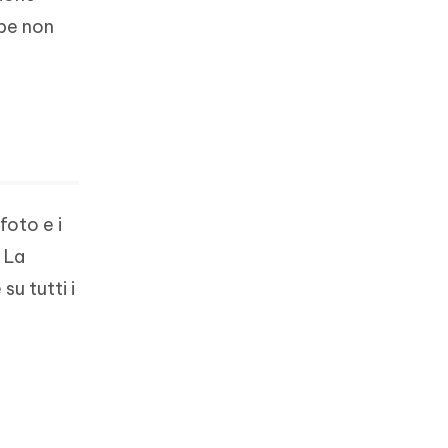
bbe non
foto e i
. La
u tutti i