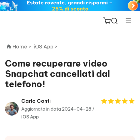
Home >
iOS App >
Come recuperare video
Snapchat cancellati dal
ReiBoot
telefono!
for iOS
PDNob
Carlo Conti
New
PDF
Aggiornato in data 2024-04-28 /
Editor
iOS App
iAnyGo