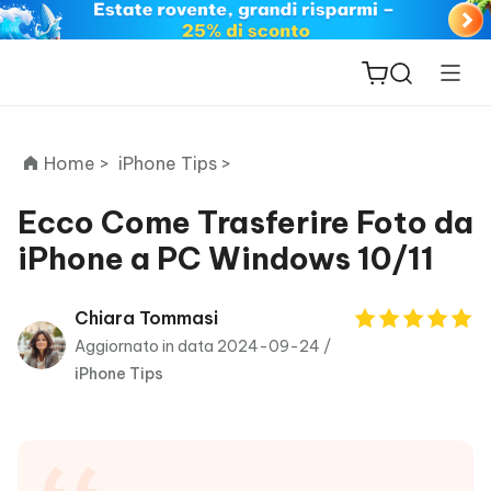
Home >
iPhone Tips >
Ecco Come Trasferire Foto da
iPhone a PC Windows 10/11
ReiBoot
for iOS
Chiara Tommasi
Aggiornato in data 2024-09-24 /
PDNob
iPhone Tips
New
PDF
Editor
iAnyGo