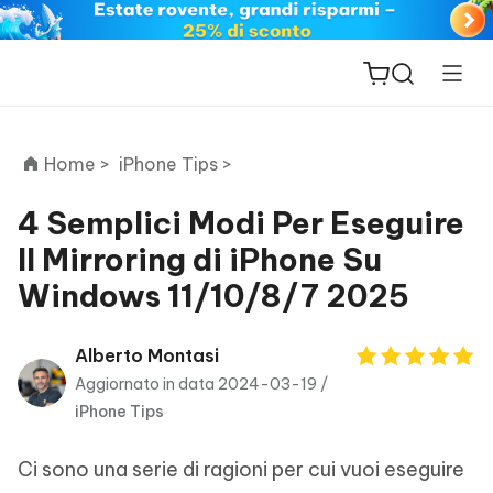
Home >
iPhone Tips >
4 Semplici Modi Per Eseguire
Il Mirroring di iPhone Su
ReiBoot
Windows 11/10/8/7 2025
for iOS
PDNob
Alberto Montasi
New
PDF
Aggiornato in data 2024-03-19 /
Editor
iPhone Tips
iAnyGo
Ci sono una serie di ragioni per cui vuoi eseguire