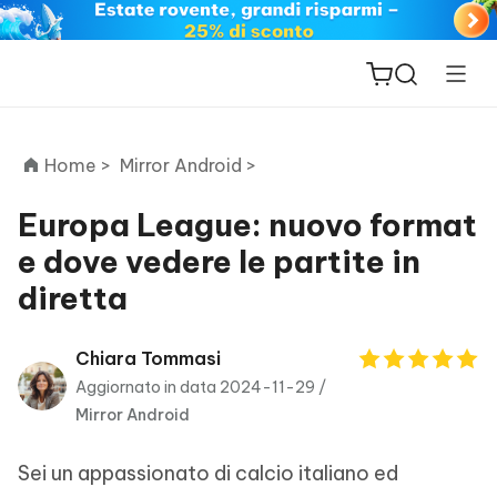
Home >
Mirror Android >
Europa League: nuovo format
e dove vedere le partite in
ReiBoot
diretta
for iOS
PDNob
Chiara Tommasi
New
PDF
Aggiornato in data 2024-11-29 /
Editor
Mirror Android
iAnyGo
Sei un appassionato di calcio italiano ed