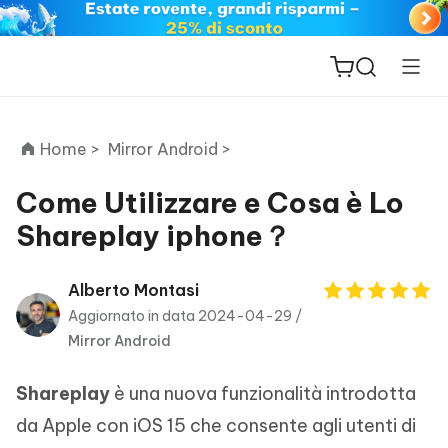
Home >
Mirror Android >
Come Utilizzare e Cosa è Lo
Shareplay iphone？
ReiBoot
for iOS
Alberto Montasi
Aggiornato in data 2024-04-29 /
PDNob
Mirror Android
New
PDF
Editor
Shareplay
è una nuova funzionalità introdotta
iAnyGo
da Apple con iOS 15 che consente agli utenti di