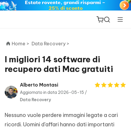
Home >
Data Recovery >
I migliori 14 software di
recupero dati Mac gratuiti
ReiBoot
for iOS
Alberto Montasi
Aggiornato in data 2026-05-15 /
PDNob
Data Recovery
New
PDF
Editor
Nessuno vuole perdere immagini legate a cari
iAnyGo
ricordi. Uomini d'affari hanno dati importanti