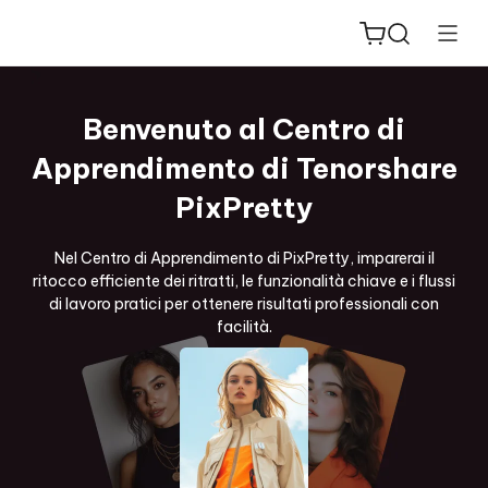
Benvenuto al Centro di
Apprendimento di Tenorshare
PixPretty
ReiBoot
for iOS
Nel Centro di Apprendimento di PixPretty, imparerai il
ritocco efficiente dei ritratti, le funzionalità chiave e i flussi
di lavoro pratici per ottenere risultati professionali con
PDNob
facilità.
New
PDF
Editor
iAnyGo