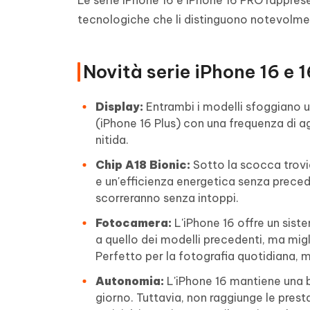
Le serie iPhone 16 e iPhone 16 PRO rappres
tecnologiche che li distinguono notevolmen
Novità serie iPhone 16 e 1
Display:
Entrambi i modelli sfoggiano un 
(iPhone 16 Plus) con una frequenza di a
nitida.
Chip A18 Bionic:
Sotto la scocca trovi
e un'efficienza energetica senza preceden
scorreranno senza intoppi.
Fotocamera:
L'iPhone 16 offre un sis
a quello dei modelli precedenti, ma migli
Perfetto per la fotografia quotidiana,
Autonomia:
L'iPhone 16 mantiene una b
giorno. Tuttavia, non raggiunge le prest