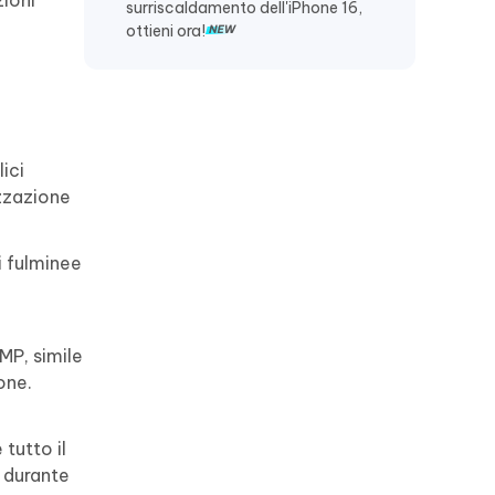
ioni
surriscaldamento dell'iPhone 16,
ottieni ora!
ici
izzazione
i fulminee
MP, simile
one.
tutto il
a durante