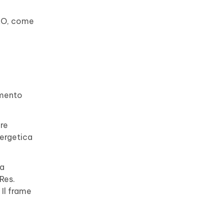
PRO, come
amento
ire
ergetica
la
Res.
Il frame