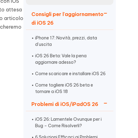
incredibili funzionalità
 con iOS
Vedere Ora
AI
nto attesa
Consigli per l'aggiornamento
Iniziare
o articolo
di iOS 26
ercheremo
ù
Altri Consigli Utili
iPhone 17: Novità, prezzi, data
d’uscita
iOS 26 Beta: Vale la pena
aggiornare adesso?
Altri Consigli Utili
Come scaricare e installare iOS 26
Come togliere iOS 26 beta e
tornare a iOS 18
Problemi di iOS/iPadOS 26
iOS 26: Lamentele Ovunque per i
Bug – Come Risolverli?
6 Soluzioni Efficaci ai Problemi