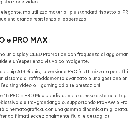
egistrazione video.
elegante, ma utilizza materiali più standard rispetto al 
nque una grande resistenza e leggerezza.
RO e PRO MAX:
rono un display OLED ProMotion con frequenza di aggiorn
uide e un'esperienza visiva coinvolgente.
o chip A18 Bionic, la versione PRO è ottimizzata per offr
un sistema di raffreddamento avanzato e una gestione en
'editing video o il gaming ad alte prestazioni.
e 16 PRO e PRO Max condividono lo stesso sistema a trip
biettivo e ultra-grandangolo, supportando ProRAW e Pro
ità cinematografica, con una gamma dinamica migliorata. 
ffrendo filmati eccezionalmente fluidi e dettagliati.