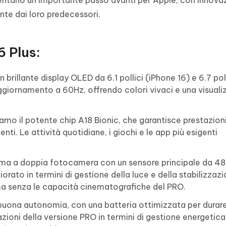
entano un importante passo avanti per Apple, con innovaz
te dai loro predecessori.
6 Plus:
brillante display OLED da 6.1 pollici (iPhone 16) e 6.7 poll
ggiornamento a 60Hz, offrendo colori vivaci e una visual
amo il potente chip A18 Bionic, che garantisce prestazion
ti. Le attività quotidiane, i giochi e le app più esigenti
tema a doppia fotocamera con un sensore principale da 48
orato in termini di gestione della luce e della stabilizzazi
 ma senza le capacità cinematografiche del PRO.
uona autonomia, con una batteria ottimizzata per durare 
azioni della versione PRO in termini di gestione energetic