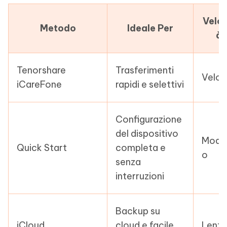
Veloc
Metodo
Ideale Per
à
Tenorshare
Trasferimenti
Velo
iCareFone
rapidi e selettivi
Configurazione
del dispositivo
Mode
Quick Start
completa e
o
senza
interruzioni
Backup su
iCloud
cloud e facile
Lent