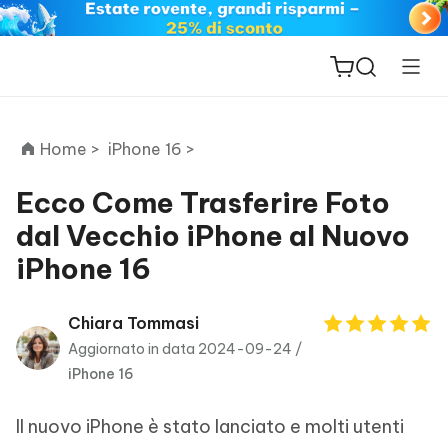
Home >
iPhone 16 >
Ecco Come Trasferire Foto
dal Vecchio iPhone al Nuovo
ReiBoot
iPhone 16
for iOS
PDNob
Chiara Tommasi
New
PDF
Aggiornato in data 2024-09-24 /
Editor
iPhone 16
iAnyGo
Il nuovo iPhone è stato lanciato e molti utenti