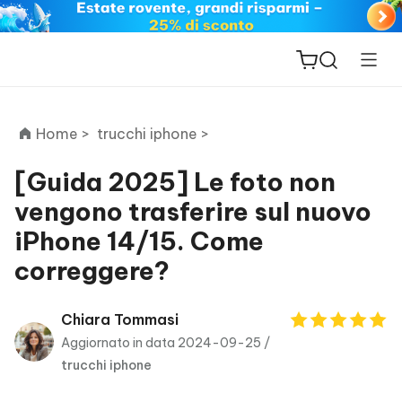
Home >
trucchi iphone >
[Guida 2025] Le foto non
vengono trasferire sul nuovo
ReiBoot
iPhone 14/15. Come
for iOS
correggere?
PDNob
New
PDF
Chiara Tommasi
Editor
Aggiornato in data 2024-09-25 /
trucchi iphone
iAnyGo