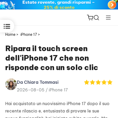
Home >
iPhone 17 >
Ripara il touch screen
dell'iPhone 17 che non
ReiBoot
risponde con un solo clic
for iOS
Da Chiara Tommasi
PDNob
2026-08-05 /
iPhone 17
New
PDF
Editor
Hai acquistato un nuovissimo iPhone 17 dopo il suo
recente rilascio e, entusiasta di provare le sue
iAnyGo