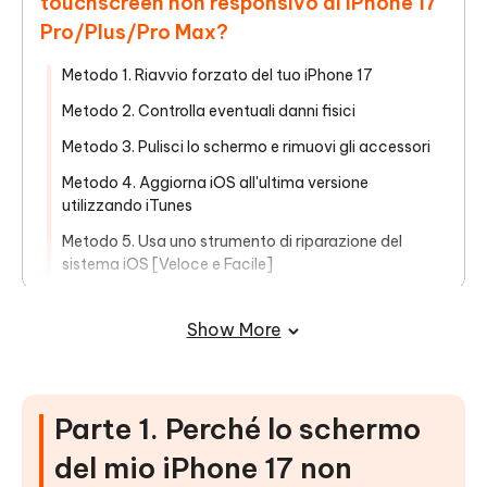
touchscreen non responsivo di iPhone 17
Pro/Plus/Pro Max?
Metodo 1. Riavvio forzato del tuo iPhone 17
Metodo 2. Controlla eventuali danni fisici
Metodo 3. Pulisci lo schermo e rimuovi gli accessori
Metodo 4. Aggiorna iOS all'ultima versione
utilizzando iTunes
Metodo 5. Usa uno strumento di riparazione del
sistema iOS [Veloce e Facile]
Parte 3. Feedback reale degli utenti
Show More
sullo schermo non responsivo di iPhone
17
Parte 4. Domande frequenti sullo
Parte 1. Perché lo schermo
schermo non responsivo di iPhone 17
del mio iPhone 17 non