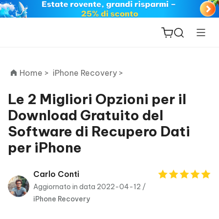
Home >
iPhone Recovery >
Le 2 Migliori Opzioni per il
Download Gratuito del
ReiBoot
Software di Recupero Dati
for iOS
per iPhone
PDNob
New
PDF
Carlo Conti
Editor
Aggiornato in data 2022-04-12 /
iPhone Recovery
iAnyGo