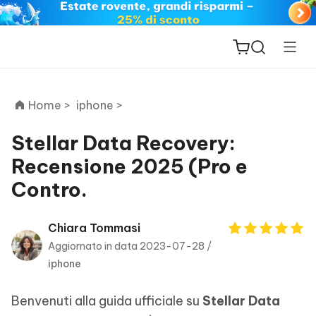
Home >
iphone >
Stellar Data Recovery:
Recensione 2025 (Pro e
ReiBoot
Contro.
for iOS
PDNob
Chiara Tommasi
New
PDF
Aggiornato in data 2023-07-28 /
Editor
iphone
iAnyGo
Benvenuti alla guida ufficiale su
Stellar Data