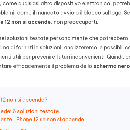
, come qualsiasi altro dispositivo elettronico, potre
- Mac Data Recovery
iapositive in pochi secondi con
Riassumitore di documenti PDF con 
e i file eliminati su Mac
emi, come il mancato avvio o il blocco sul logo. Se 
Tenorshare AI Writer
Hot
New
e 12 non si accende
, non preoccuparti.
hare AI Bypass
 - APP Android Fake GPS
iCareFone Transfer APP
Scrivere in modo più intelligente, pi
re i contenuti dell' AI in
veloce e migliore con l'AI
 la posizione di Android senza
Trasferire chat Whatsapp
 simili a quelli umani
Android/iPhone
sei soluzioni testate personalmente che potrebbero a
ima di fornirti le soluzioni, analizzeremo le possibili 
eanup Pro
nti utili per prevenire futuri inconvenienti. Quindi, 
iPhone con AI gratis
ntare efficacemente il problema dello
schermo nero
e 12 non si accende?
cede: 6 soluzioni testate.
nte l'iPhone 12 se non si accende.