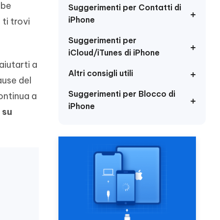
incredibili funzionalità
bbe
Vedere Ora
AI
Suggerimenti per Contatti di
iPhone
ti trovi
Iniziare
Suggerimenti per
ù
Altri Consigli Utili
iCloud/iTunes di iPhone
iutarti a
Altri consigli utili
cause del
Suggerimenti per Blocco di
continua a
Altri Consigli Utili
iPhone
 su