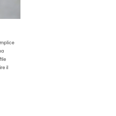
emplice
na
ile
e il