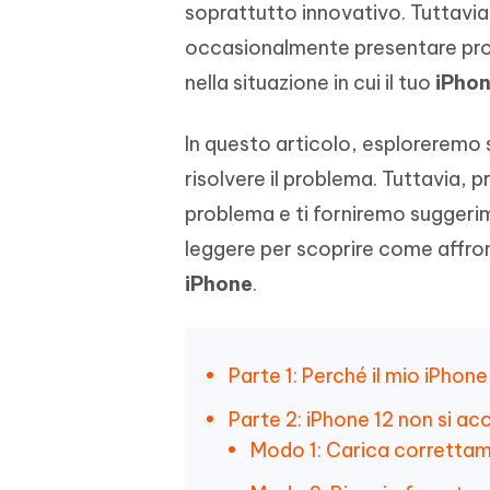
soprattutto innovativo. Tuttavia
4DDiG - Windows Data Recovery
4DDiG 
OCR & conversione PDF online gratis
Creare d
l'AI
Recuperare i file cancellati in Windows
Recuperar
Mobile
occasionalmente presentare probl
Gratis
PixPretty AI Photo Editor
nella situazione in cui il tuo
iPhon
Tenors
iAnyGo- iOS APP
iAnyGo
Strumento gratuito di fotoritocco con
Vedi Tutti i Prodotti
IA
Trasforma
Cambiare la posizione dell'iPhone senza
Cambiare
contenuti
PC
PC
In questo articolo, esploreremo 
risolvere il problema. Tuttavia, pr
UltData for Android APP
APP Cl
problema e ti forniremo suggerime
Recuperare i dati Android senza PC
Pulire l'
leggere per scoprire come affro
iPhone
.
Parte 1: Perché il mio iPhon
Parte 2: iPhone 12 non si ac
Modo 1: Carica correttame