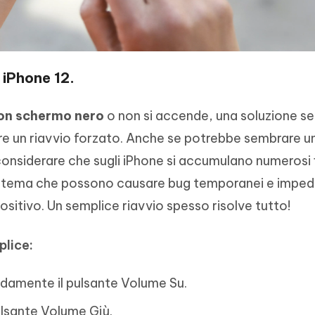
 iPhone 12.
con schermo nero
o non si accende, una soluzione s
re un riavvio forzato. Anche se potrebbe sembrare u
onsiderare che sugli iPhone si accumulano numerosi f
istema che possono causare bug temporanei e impedir
sitivo. Un semplice riavvio spesso risolve tutto!
plice:
pidamente il pulsante Volume Su.
pulsante Volume Giù.