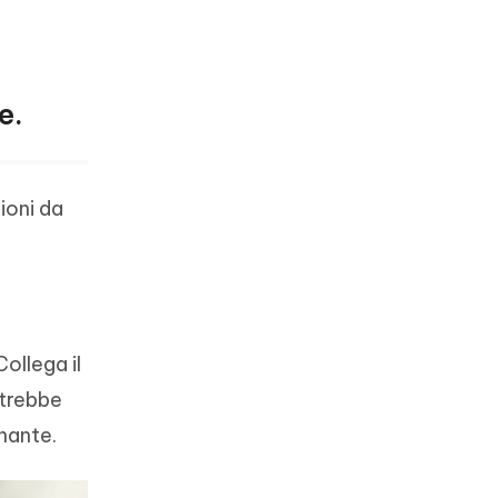
e.
ioni da
ollega il
otrebbe
onante.