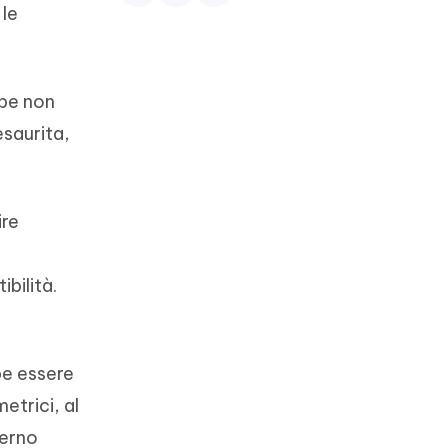
 le
bbe non
saurita,
ire
n
bilità.
be essere
etrici, al
terno