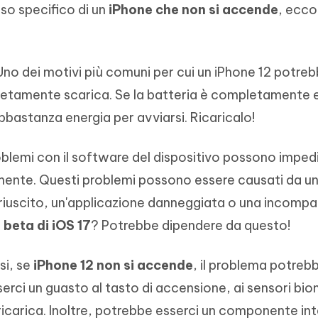
aso specifico di un
iPhone che non si accende
, ecco
no dei motivi più comuni per cui un iPhone 12 potre
etamente scarica. Se la batteria è completamente e
bbastanza energia per avviarsi. Ricaricalo!
oblemi con il software del dispositivo possono imped
tamente. Questi problemi possono essere causati da u
uscito, un'applicazione danneggiata o una incompati
 beta di iOS 17
? Potrebbe dipendere da questo!
si, se
iPhone 12 non si accende
, il problema potreb
rci un guasto al tasto di accensione, ai sensori biom
ricarica. Inoltre, potrebbe esserci un componente in