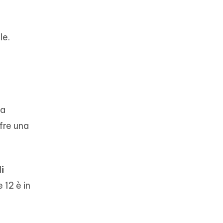
le.
 a
fre una
i
 12 è in