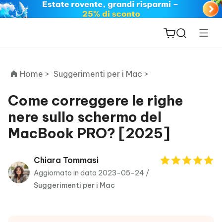
Home >
Suggerimenti per i Mac >
Come correggere le righe
nere sullo schermo del
ReiBoot
MacBook PRO? [2025]
for iOS
PDNob
Chiara Tommasi
New
PDF
Aggiornato in data 2023-05-24 /
Editor
Suggerimenti per i Mac
iAnyGo