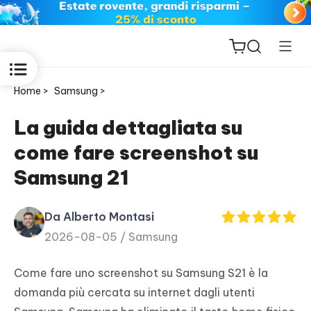
Home >
Samsung >
La guida dettagliata su
come fare screenshot su
ReiBoot
Samsung 21
for iOS
Da Alberto Montasi
PDNob
2026-08-05 /
Samsung
New
PDF
Editor
Come fare uno screenshot su Samsung S21 è la
domanda più cercata su internet dagli utenti
iAnyGo