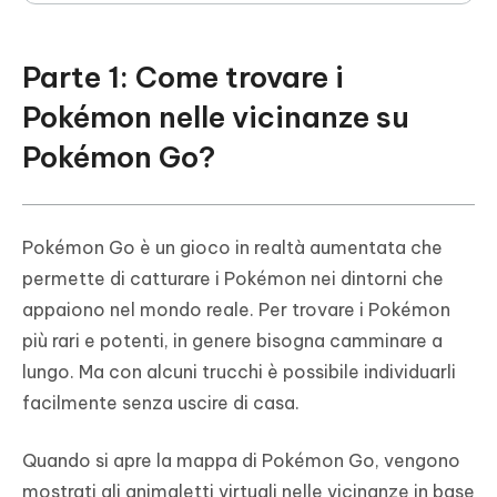
Parte 1: Come trovare i
Pokémon nelle vicinanze su
Pokémon Go?
Pokémon Go è un gioco in realtà aumentata che
permette di catturare i Pokémon nei dintorni che
appaiono nel mondo reale. Per trovare i Pokémon
più rari e potenti, in genere bisogna camminare a
lungo. Ma con alcuni trucchi è possibile individuarli
facilmente senza uscire di casa.
Quando si apre la mappa di Pokémon Go, vengono
mostrati gli animaletti virtuali nelle vicinanze in base