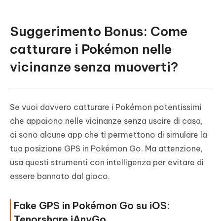
Suggerimento Bonus: Come
catturare i Pokémon nelle
vicinanze senza muoverti?
Se vuoi davvero catturare i Pokémon potentissimi
che appaiono nelle vicinanze senza uscire di casa,
ci sono alcune app che ti permettono di simulare la
tua posizione GPS in Pokémon Go. Ma attenzione,
usa questi strumenti con intelligenza per evitare di
essere bannato dal gioco.
Fake GPS in Pokémon Go su iOS:
Tenorshare iAnyGo.