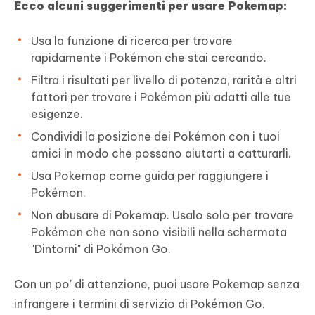
Ecco alcuni suggerimenti per usare Pokemap:
Usa la funzione di ricerca per trovare
rapidamente i Pokémon che stai cercando.
Filtra i risultati per livello di potenza, rarità e altri
fattori per trovare i Pokémon più adatti alle tue
esigenze.
Condividi la posizione dei Pokémon con i tuoi
amici in modo che possano aiutarti a catturarli.
Usa Pokemap come guida per raggiungere i
Pokémon.
Non abusare di Pokemap. Usalo solo per trovare
Pokémon che non sono visibili nella schermata
"Dintorni" di Pokémon Go.
Con un po' di attenzione, puoi usare Pokemap senza
infrangere i termini di servizio di Pokémon Go.