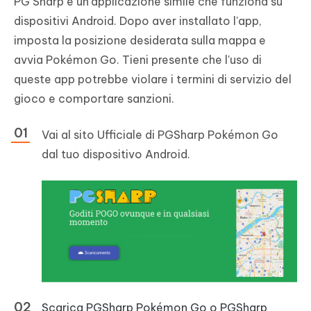
PG Sharp è un'applicazione simile che funziona su
dispositivi Android. Dopo aver installato l'app,
imposta la posizione desiderata sulla mappa e
avvia Pokémon Go. Tieni presente che l'uso di
queste app potrebbe violare i termini di servizio del
gioco e comportare sanzioni.
Vai al sito Ufficiale di PGSharp Pokémon Go
dal tuo dispositivo Android.
Scarica PGSharp Pokémon Go o PGSharp