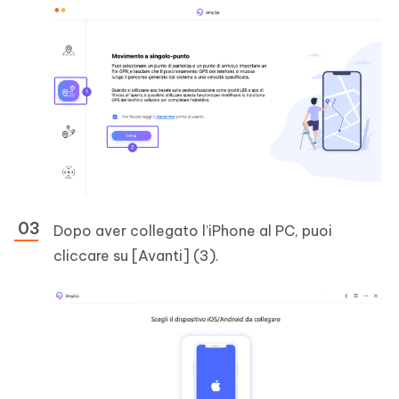
Dopo aver collegato l’iPhone al PC, puoi
cliccare su [Avanti] (3).