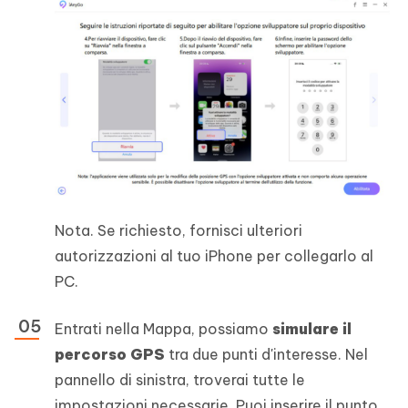
Nota. Se richiesto, fornisci ulteriori
autorizzazioni al tuo iPhone per collegarlo al
PC.
Entrati nella Mappa, possiamo
simulare il
percorso GPS
tra due punti d'interesse. Nel
pannello di sinistra, troverai tutte le
impostazioni necessarie. Puoi inserire il punto