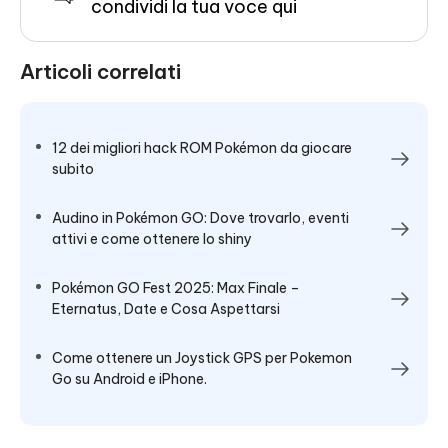
condividi la tua voce qui
Articoli correlati
12 dei migliori hack ROM Pokémon da giocare
subito
Audino in Pokémon GO: Dove trovarlo, eventi
attivi e come ottenere lo shiny
Pokémon GO Fest 2025: Max Finale –
Eternatus, Date e Cosa Aspettarsi
Come ottenere un Joystick GPS per Pokemon
Go su Android e iPhone.