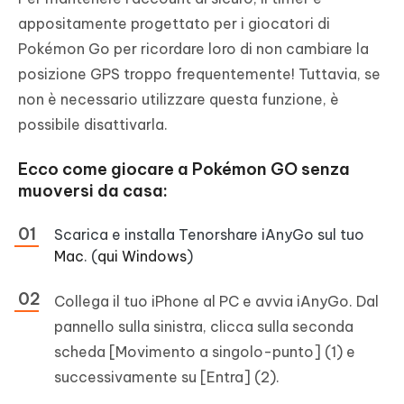
appositamente progettato per i giocatori di
Pokémon Go per ricordare loro di non cambiare la
posizione GPS troppo frequentemente! Tuttavia, se
non è necessario utilizzare questa funzione, è
possibile disattivarla.
Ecco come giocare a Pokémon GO senza
muoversi da casa:
Scarica e installa Tenorshare iAnyGo sul tuo
Mac
. (
qui Windows
)
Collega il tuo iPhone al PC e avvia iAnyGo. Dal
pannello sulla sinistra, clicca sulla seconda
scheda [Movimento a singolo-punto] (1) e
successivamente su [Entra] (2).