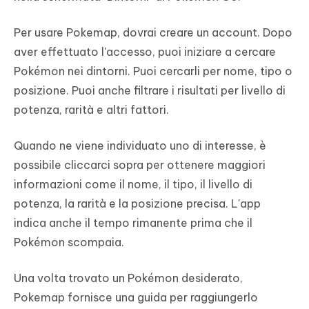
Per usare Pokemap, dovrai creare un account. Dopo
aver effettuato l'accesso, puoi iniziare a cercare
Pokémon nei dintorni. Puoi cercarli per nome, tipo o
posizione. Puoi anche filtrare i risultati per livello di
potenza, rarità e altri fattori.
Quando ne viene individuato uno di interesse, è
possibile cliccarci sopra per ottenere maggiori
informazioni come il nome, il tipo, il livello di
potenza, la rarità e la posizione precisa. L'app
indica anche il tempo rimanente prima che il
Pokémon scompaia.
Una volta trovato un Pokémon desiderato,
Pokemap fornisce una guida per raggiungerlo