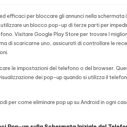
ed efficaci per bloccare gli annunci nella schermata in
utilizzare un blocco pop-up di terze parti per impedir
efono. Visitare Google Play Store per trovare I miglio
ma di scaricarne uno, assicurati di controllare le recen
oni.
icare le impostazioni del telefono o del browser. Qu
 visualizzazione dei pop-up quando si utilizza il telefon
todi per come eliminare pop up su Android in ogni ca
ci Pop-up sulla Schermata Iniziale del Telef