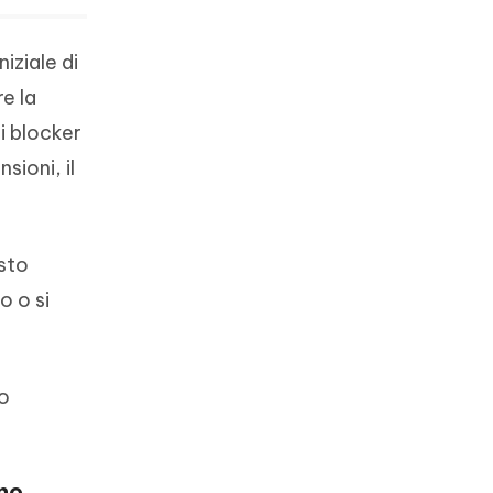
iziale di
e la
ri blocker
sioni, il
esto
o o si
so
ono