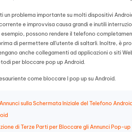
- Mac Data Recovery
iapositive in pochi secondi con
Riassumitore di documenti PDF con 
e i file eliminati su Mac
i un problema importante su molti dispositivi Androi
Tenorshare AI Writer
Hot
New
icorrente e improvvisa causa grandi e inutili interruzio
hare AI Bypass
 - APP Android Fake GPS
iCareFone Transfer APP
Scrivere in modo più intelligente, pi
re i contenuti dell' AI in
veloce e migliore con l'AI
 la posizione di Android senza
Trasferire chat Whatsapp
 Ad esempio, possono rendere il telefono completame
 simili a quelli umani
Android/iPhone
 prima di permettere all'utente di saltarli. Inoltre, è pr
ngano anche collegamenti ad applicazioni o siti We
eanup Pro
iPhone con AI gratis
etodi per bloccare pop up Android.
esauriente come bloccare I pop up su Android.
nnunci sulla Schermata Iniziale del Telefono Androi
roid
cazione di Terze Parti per Bloccare gli Annunci Pop-up 