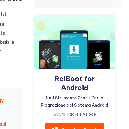
incredibili funzionalità
Vedere Ora
AI
Iniziare
d di
ni
ù
Altri Consigli Utili
nte
obabile
b
Altri Consigli Utili
ReiBoot for
Android
No.1 Strumento Gratis Per la
d?
Riparazione del Sistema Android
Sicuro, Facile e Veloce
sul