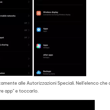
tamente alle Autorizzazioni Speciali. Nell'elenco che
tre app" e toccarlo.