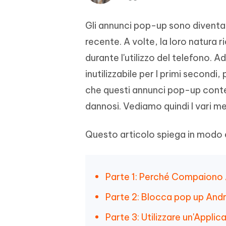
4DDiG - Windows Data Recovery
4DDiG 
OCR & conversione PDF online gratis
Creare d
l'AI
Recuperare i file cancellati in Windows
Recuperar
Mobile
Gratis
Gli annunci pop-up sono diventat
PixPretty AI Photo Editor
recente. A volte, la loro natura r
Tenors
iAnyGo- iOS APP
iAnyGo
Strumento gratuito di fotoritocco con
Vedi Tutti i Prodotti
IA
Trasforma
Cambiare la posizione dell'iPhone senza
Cambiare
durante l'utilizzo del telefono.
contenuti
PC
PC
inutilizzabile per I primi secondi,
che questi annunci pop-up conte
UltData for Android APP
APP Cl
Recuperare i dati Android senza PC
Pulire l'
dannosi. Vediamo quindi I vari m
Questo articolo spiega in modo 
Parte 1: Perché Compaiono A
Parte 2: Blocca pop up And
Parte 3: Utilizzare un'Appli