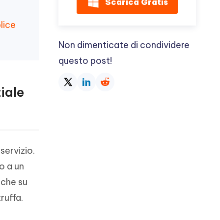
Scarica Gratis
lice
Non dimenticate di condividere
questo post!
iale
ervizio.
o a un
nche su
ruffa.