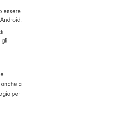
o essere
 Android.
di
gli
te
e anche a
logia per