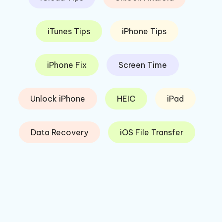
iTunes Tips
iPhone Tips
iPhone Fix
Screen Time
Unlock iPhone
HEIC
iPad
Data Recovery
iOS File Transfer