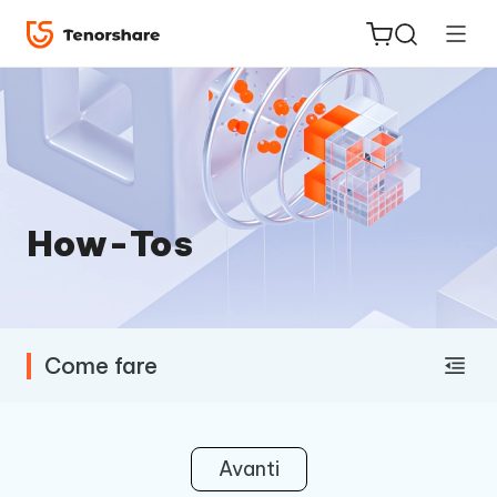
ReiBoot
How-Tos
for iOS
PDNob
New
PDF
Come fare
Editor
iAnyGo
Avanti