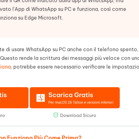
onare il QR come indicato dalla app di WhatsApp, ma
- Mac Data Recovery
iapositive in pochi secondi con
Riassumitore di documenti PDF con 
ovato l’App di WhatsApp su PC e funziona, così come
e i file eliminati su Mac
unziona su Edge Microsoft.
Tenorshare AI Writer
Hot
New
hare AI Bypass
 - APP Android Fake GPS
iCareFone Transfer APP
Scrivere in modo più intelligente, pi
re i contenuti dell' AI in
veloce e migliore con l'AI
 la posizione di Android senza
Trasferire chat Whatsapp
 simili a quelli umani
Android/iPhone
 di usare WhatsApp su PC anche con il telefono spento,
eanup Pro
 Questo rende la scrittura dei messaggi più veloce con una
iPhone con AI gratis
iona
, potrebbe essere necessario verificare le impostazio
on Funziona Più Come Prima?