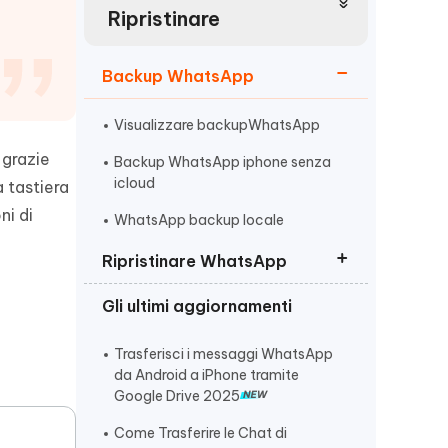
incredibili funzionalità
Vedere Ora
AI
Ripristinare
Iniziare
Backup WhatsApp
ù
Altri Consigli Utili
Visualizzare backupWhatsApp
 grazie
Backup WhatsApp iphone senza
icloud
 tastiera
Altri Consigli Utili
ni di
WhatsApp backup locale
Ripristinare WhatsApp
Gli ultimi aggiornamenti
Ripristino backup WhatsApp
business
Trasferisci i messaggi WhatsApp
Recuperare chat WhatsApp senza
da Android a iPhone tramite
backup
Google Drive 2025
WhatsApp non arrivano messaggi
Come Trasferire le Chat di
se non lo apro