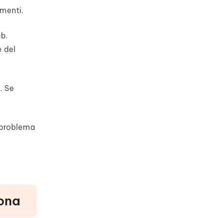
amenti.
b.
 del
. Se
 problema
ona