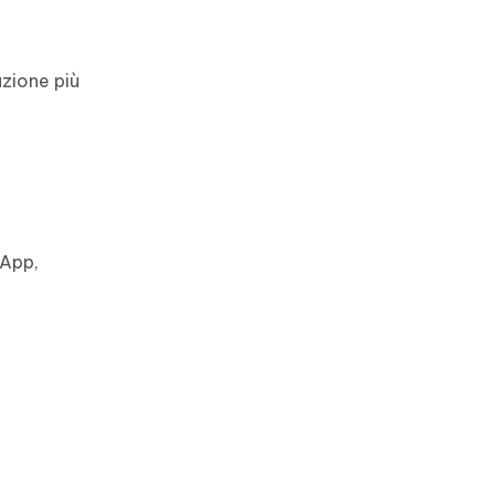
uzione più
sApp,