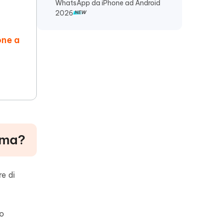
WhatsApp da iPhone ad Android
2026
one a
ima?
e di
uo