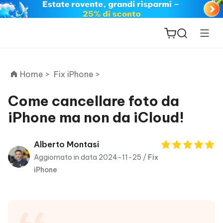
Home >
Fix iPhone >
Come cancellare foto da
iPhone ma non da iCloud!
ReiBoot
for iOS
Alberto Montasi
Aggiornato in data 2024-11-25 /
Fix
PDNob
iPhone
New
PDF
Editor
iAnyGo