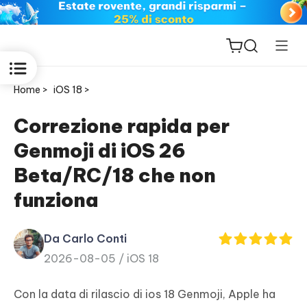
Home >
iOS 18 >
Correzione rapida per
Genmoji di iOS 26
ReiBoot
Beta/RC/18 che non
for iOS
funziona
PDNob
New
PDF
Da Carlo Conti
Editor
2026-08-05 /
iOS 18
iAnyGo
Con la data di rilascio di ios 18 Genmoji, Apple ha