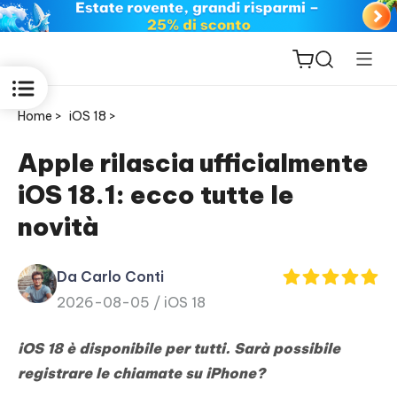
Home >
iOS 18 >
Apple rilascia ufficialmente
iOS 18.1: ecco tutte le
ReiBoot
novità
for iOS
Da Carlo Conti
PDNob
2026-08-05 /
iOS 18
New
PDF
Editor
iOS 18 è disponibile per tutti. Sarà possibile
registrare le chiamate su iPhone?
iAnyGo