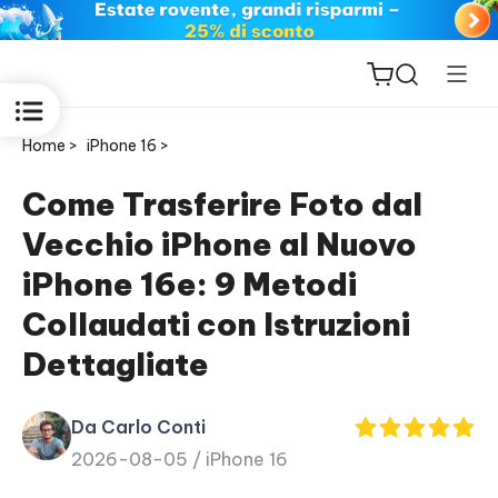
Home >
iPhone 16 >
Come Trasferire Foto dal
Vecchio iPhone al Nuovo
ReiBoot
iPhone 16e: 9 Metodi
for iOS
Collaudati con Istruzioni
PDNob
Dettagliate
New
PDF
Editor
Da Carlo Conti
2026-08-05 /
iPhone 16
iAnyGo