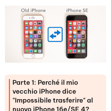
Metodo 6: Invia foto via email
Metodo 7: Crea un album condiviso per il
trasferimento
Metodo 8: Usa servizi di cloud storage per il backup
Metodo 9: Utilizza uno strumento dedicato per il
trasferimento
Parte 3: Domande frequenti
Parole finali
Parte 1: Perché il mio
vecchio iPhone dice
"Impossibile trasferire" al
nuovo iPhone 16e/SE 4?