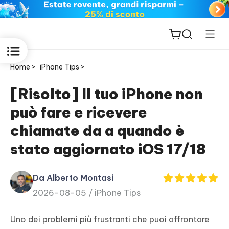
Home >
iPhone Tips >
[Risolto] Il tuo iPhone non
può fare e ricevere
ReiBoot
chiamate da a quando è
for iOS
stato aggiornato iOS 17/18
PDNob
New
PDF
Da Alberto Montasi
Editor
2026-08-05 /
iPhone Tips
iAnyGo
Uno dei problemi più frustranti che puoi affrontare