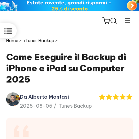
Home >
iTunes Backup >
Come Eseguire il Backup di
iPhone e iPad su Computer
ReiBoot
2025
for iOS
Da Alberto Montasi
PDNob
2026-08-05 /
iTunes Backup
New
PDF
Editor
iAnyGo