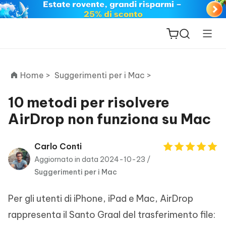
Home >
Suggerimenti per i Mac >
10 metodi per risolvere
AirDrop non funziona su Mac
ReiBoot
for iOS
Carlo Conti
Aggiornato in data 2024-10-23 /
PDNob
Suggerimenti per i Mac
New
PDF
Editor
Per gli utenti di iPhone, iPad e Mac, AirDrop
iAnyGo
rappresenta il Santo Graal del trasferimento file: