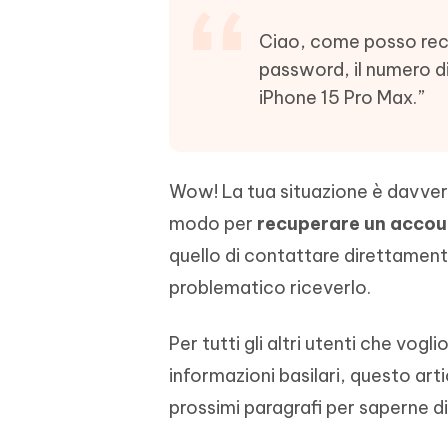
4DDiG - Windows Data Recovery
4DDiG 
OCR & conversione PDF online gratis
Creare d
l'AI
Recuperare i file cancellati in Windows
Recuperar
Ciao, come posso rec
Mobile
Gratis
PixPretty AI Photo Editor
password, il numero di 
Tenors
iAnyGo- iOS APP
iAnyGo
Strumento gratuito di fotoritocco con
Vedi Tutti i Prodotti
iPhone 15 Pro Max.”
IA
Trasforma
Cambiare la posizione dell'iPhone senza
Cambiare
contenuti
PC
PC
UltData for Android APP
APP Cl
Wow! La tua situazione è davvero 
Recuperare i dati Android senza PC
Pulire l'
modo per
recuperare un accou
quello di contattare direttament
problematico riceverlo.
Per tutti gli altri utenti che vogl
informazioni basilari, questo art
prossimi paragrafi per saperne di