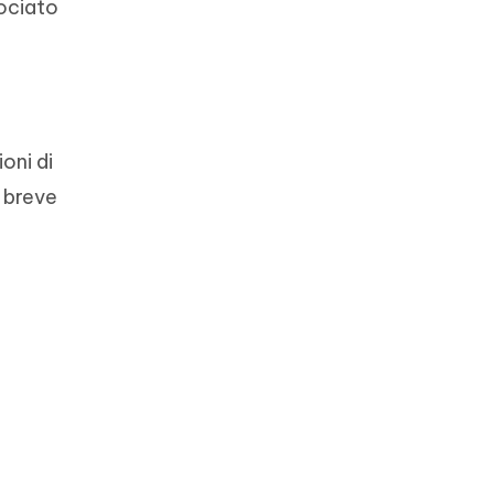
sociato
oni di
a breve