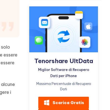
incredibili funzionalità
Vedere Ora
AI
Iniziare
ù
Altri Consigli Utili
 solo
Altri Consigli Utili
e essere
Tenorshare UltData
 essere
Miglior Software di Recupero
Dati per iPhone
Massima Percentuale di Recupero
alcune
Dati
gere i
Scarica Gratis