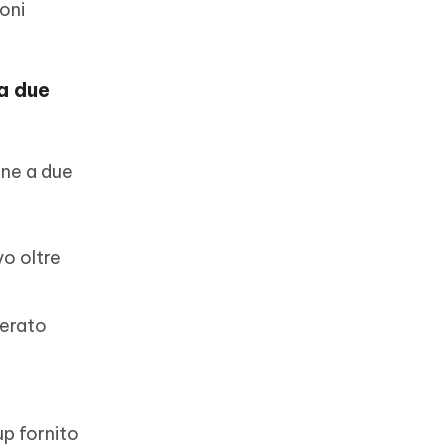
ioni
a due
one a due
vo oltre
nerato
up fornito