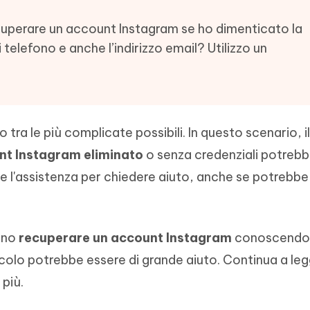
- Mac Data Recovery
iapositive in pochi secondi con
Riassumitore di documenti PDF con 
e i file eliminati su Mac
uperare un account Instagram se ho dimenticato la
Tenorshare AI Writer
Hot
telefono e anche l’indirizzo email? Utilizzo un
New
hare AI Bypass
 - APP Android Fake GPS
iCareFone Transfer APP
Scrivere in modo più intelligente, pi
re i contenuti dell' AI in
veloce e migliore con l'AI
 la posizione di Android senza
Trasferire chat Whatsapp
 simili a quelli umani
Android/iPhone
eanup Pro
tra le più complicate possibili. In questo scenario, il
iPhone con AI gratis
nt Instagram eliminato
o senza credenziali potrebb
e l'assistenza per chiedere aiuto, anche se potrebbe
iono
recuperare un account Instagram
conoscendo 
icolo potrebbe essere di grande aiuto. Continua a leg
 più.