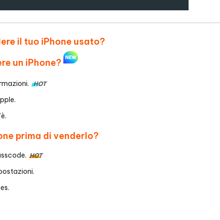
ndere il tuo iPhone usato?
ere un iPhone?
ormazioni.
HOT
pple.
’è.
one prima di venderlo?
asscode.
HOT
postazioni.
es.