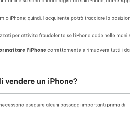
nt online se sono ancora registrati sull'iPhone, come Appl
l mio iPhone; quindi, l'acquirente potrà tracciare la posizio
izzati per attività fraudolente se l'iPhone cade nelle mani 
ormattare l’iPhone
correttamente e rimuovere tutti i da
di vendere un iPhone?
 necessario eseguire alcuni passaggi importanti prima di