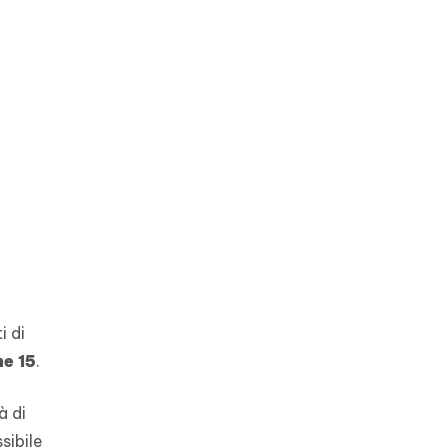
i di
e 15
.
à di
sibile