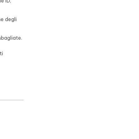
e ID,
ne degli
sbagliate.
ti