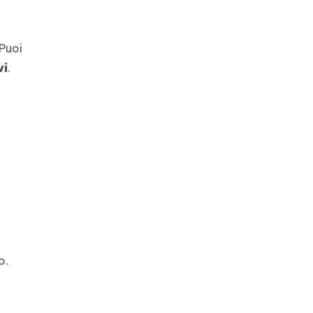
 Puoi
vi
.
o.