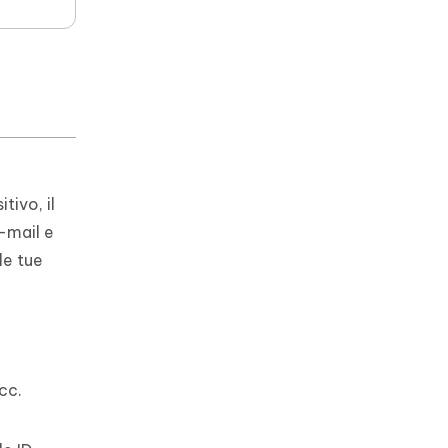
tivo, il
-mail e
le tue
cc.