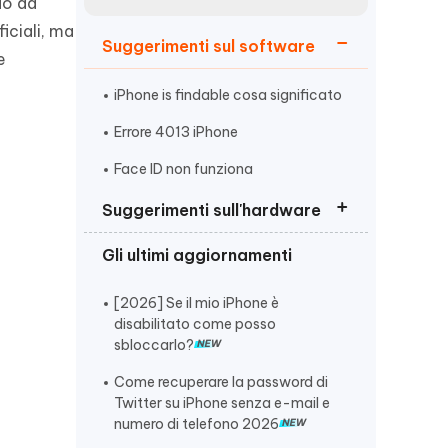
incredibili funzionalità
do da
Vedere Ora
AI
ficiali, ma
Suggerimenti sul software
Iniziare
e
ù
Altri Consigli Utili
iPhone is findable cosa significato
Errore 4013 iPhone
Face ID non funziona
Suggerimenti sull'hardware
Altri Consigli Utili
Gli ultimi aggiornamenti
Nessun servizio iPhone come
risolvere
[2026] Se il mio iPhone è
iPhone 15 si scarica velocemente
disabilitato come posso
sbloccarlo?
ghost touch iPhone
Come recuperare la password di
Twitter su iPhone senza e-mail e
numero di telefono 2026