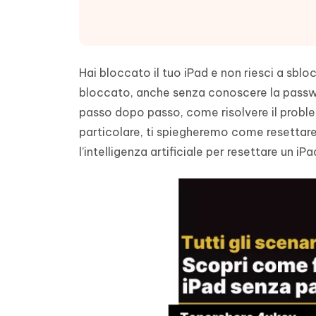
4DDiG - Windows Data Recovery
4DDiG 
OCR & conversione PDF online gratis
Creare d
l'AI
Recuperare i file cancellati in Windows
Recuperar
Mobile
Gratis
PixPretty AI Photo Editor
Tenors
iAnyGo- iOS APP
iAnyGo
Strumento gratuito di fotoritocco con
Vedi Tutti i Prodotti
Hai bloccato il tuo iPad e non riesci a sbl
IA
Trasforma
Cambiare la posizione dell'iPhone senza
Cambiare
contenuti
PC
PC
bloccato, anche senza conoscere la passwo
passo dopo passo, come risolvere il problem
UltData for Android APP
APP Cl
particolare, ti spiegheremo come resettare
Recuperare i dati Android senza PC
Pulire l'
l’intelligenza artificiale per resettare un i