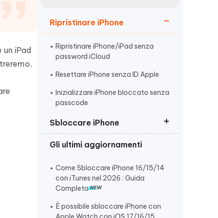
incredibili funzionalità
Vedere Ora
AI
Ripristinare iPhone
Iniziare
ù
Altri Consigli Utili
Ripristinare iPhone/iPad senza
e un iPad
password iCloud
streremo,
Resettare iPhone senza ID Apple
are
Inizializzare iPhone bloccato senza
passcode
Altri Consigli Utili
Sbloccare iPhone
Gli ultimi aggiornamenti
Sbloccare iPhone/iPad Bloccato
dal Proprietario
Come Sbloccare iPhone 16/15/14
Sbloccare un iPhone Non
con iTunes nel 2026 : Guida
Disponibile
Completa
Sbloccare iPhone disabilitato
È possibile sbloccare iPhone con
senza codice
Apple Watch con iOS 17/16/15