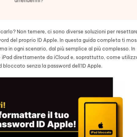
arrendermi?
- Mac Data Recovery
iapositive in pochi secondi con
Riassumitore di documenti PDF con 
e i file eliminati su Mac
Tenorshare AI Writer
Hot
New
hare AI Bypass
 - APP Android Fake GPS
iCareFone Transfer APP
Scrivere in modo più intelligente, pi
occarlo? Non temere, ci sono diverse soluzioni per resettar
re i contenuti dell' AI in
veloce e migliore con l'AI
 la posizione di Android senza
Trasferire chat Whatsapp
 simili a quelli umani
Android/iPhone
rd del proprio ID Apple. In questa guida completa ti mo
a in ogni scenario, dal più semplice al più complesso. In
eanup Pro
 iPad direttamente da iCloud e, soprattutto, come utilizz
iPhone con AI gratis
Pad bloccato senza la password dell'ID Apple.