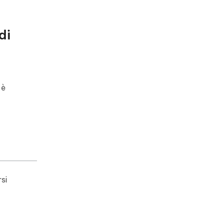
di
 è
si