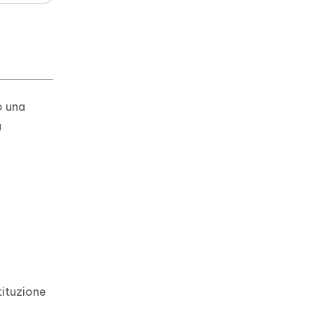
o una
à
tituzione