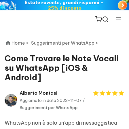
Home >
Suggerimenti per WhatsApp >
Come Trovare le Note Vocali
su WhatsApp [iOS &
ReiBoot
Android]
for iOS
PDNob
Alberto Montasi
New
PDF
Aggiornato in data 2023-11-07 /
Editor
Suggerimenti per WhatsApp
iAnyGo
WhatsApp non è solo un’app di messaggistica