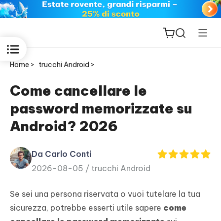
Home >
trucchi Android >
Come cancellare le
password memorizzate su
ReiBoot
Android? 2026
for iOS
Da Carlo Conti
PDNob
2026-08-05 /
trucchi Android
New
PDF
Editor
Se sei una persona riservata o vuoi tutelare la tua
sicurezza, potrebbe esserti utile sapere
come
iAnyGo