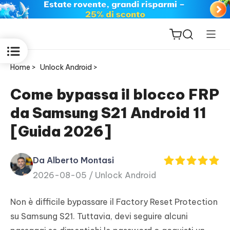
Home >
Unlock Android >
Come bypassa il blocco FRP
da Samsung S21 Android 11
ReiBoot
[Guida 2026]
for iOS
Da Alberto Montasi
PDNob
2026-08-05 /
Unlock Android
New
PDF
Editor
Non è difficile bypassare il Factory Reset Protection
su Samsung S21. Tuttavia, devi seguire alcuni
iAnyGo