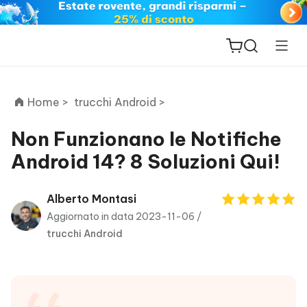
Home >
trucchi Android >
Non Funzionano le Notifiche
Android 14? 8 Soluzioni Qui!
ReiBoot
for iOS
Alberto Montasi
Aggiornato in data 2023-11-06 /
PDNob
trucchi Android
New
PDF
Editor
iAnyGo