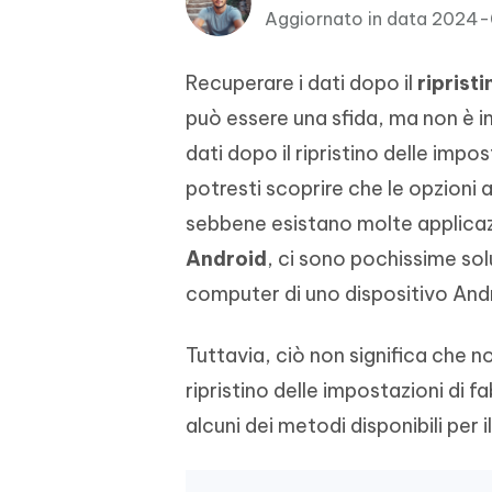
4DDiG - Windows Data Recovery
4DDiG 
OCR & conversione PDF online gratis
Creare d
Aggiornato in data 2024
l'AI
Recuperare i file cancellati in Windows
Recuperar
Mobile
Gratis
PixPretty AI Photo Editor
Recuperare i dati dopo il
riprist
Tenors
iAnyGo- iOS APP
iAnyGo
Strumento gratuito di fotoritocco con
Vedi Tutti i Prodotti
può essere una sfida, ma non è im
IA
Trasforma
Cambiare la posizione dell'iPhone senza
Cambiare
contenuti
PC
PC
dati dopo il ripristino delle imp
potresti scoprire che le opzioni 
UltData for Android APP
APP Cl
sebbene esistano molte applica
Recuperare i dati Android senza PC
Pulire l'
Android
, ci sono pochissime solu
computer di uno dispositivo And
Tuttavia, ciò non significa che n
ripristino delle impostazioni di f
alcuni dei metodi disponibili per il