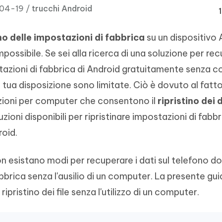
- Mac Data Recovery
iapositive in pochi secondi con
Riassumitore di documenti PDF con 
-04-19 /
trucchi Android
e i file eliminati su Mac
Tenorshare AI Writer
Hot
New
ino delle impostazioni di fabbrica
su un dispositivo 
hare AI Bypass
 - APP Android Fake GPS
iCareFone Transfer APP
Scrivere in modo più intelligente, pi
possibile. Se sei alla ricerca di una soluzione per rec
re i contenuti dell' AI in
veloce e migliore con l'AI
 la posizione di Android senza
Trasferire chat Whatsapp
 simili a quelli umani
Android/iPhone
ostazioni di fabbrica di Android gratuitamente senza 
a tua disposizione sono limitate. Ciò è dovuto al fatt
eanup Pro
zioni per computer che consentono il
ripristino dei 
iPhone con AI gratis
zioni disponibili per ripristinare impostazioni di fabb
roid.
on esistano modi per recuperare i dati sul telefono do
abbrica senza l'ausilio di un computer. La presente guid
 ripristino dei file senza l'utilizzo di un computer.