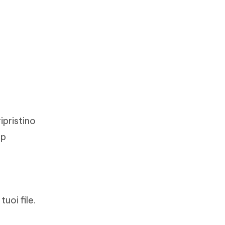
ipristino
pp
uoi file.