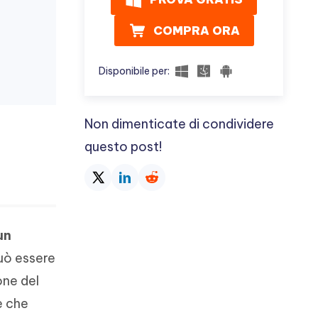
COMPRA ORA
Disponibile per:
Non dimenticate di condividere
questo post!
a
un
uò essere
one del
le che