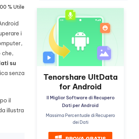
incredibili funzionalità
Vedere Ora
AI
100 % Utile
Iniziare
Android
ù
Altri Consigli Utili
uperare i
computer,
o che,
dati su
Altri Consigli Utili
rica senza
Tenorshare UltData
for Android
Il Miglior Software di Recupero
po il
Dati per Android
a illustra
Massima Percentuale di Recupero
dei Dati
PROVA GRATIS