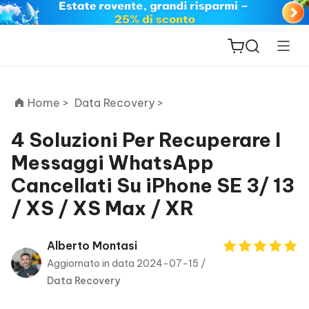
Home >
Data Recovery >
4 Soluzioni Per Recuperare I
Messaggi WhatsApp
ReiBoot
Cancellati Su iPhone SE 3/ 13
for iOS
/ XS / XS Max / XR
PDNob
New
PDF
Alberto Montasi
Editor
Aggiornato in data 2024-07-15 /
Data Recovery
iAnyGo