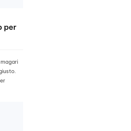
p per
 magari
giusto.
per