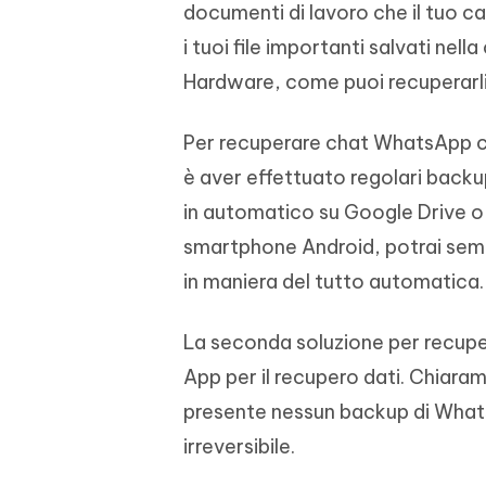
documenti di lavoro che il tuo ca
4DDiG - Windows Data Recovery
4DDiG 
OCR & conversione PDF online gratis
Creare d
l'AI
Recuperare i file cancellati in Windows
Recuperar
Mobile
i tuoi file importanti salvati ne
Gratis
PixPretty AI Photo Editor
Hardware, come puoi recuperarli
Tenors
iAnyGo- iOS APP
iAnyGo
Strumento gratuito di fotoritocco con
Vedi Tutti i Prodotti
IA
Trasforma
Cambiare la posizione dell'iPhone senza
Cambiare
contenuti
PC
PC
Per recuperare chat WhatsApp ci 
è aver effettuato regolari backup
UltData for Android APP
APP Cl
in automatico su Google Drive o i
Recuperare i dati Android senza PC
Pulire l'
smartphone Android, potrai semp
in maniera del tutto automatica.
La seconda soluzione per recupe
App per il recupero dati. Chiar
presente nessun backup di What
irreversibile.