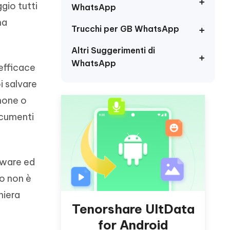
incredibili funzionalità
gio tutti
Vedere Ora
WhatsApp
AI
ma
Iniziare
Trucchi per GB WhatsApp
ù
Altri Consigli Utili
Altri Suggerimenti di
WhatsApp
efficace
i salvare
Phone o
Altri Consigli Utili
ocumenti
tware ed
o non è
niera
Tenorshare UltData
for Android