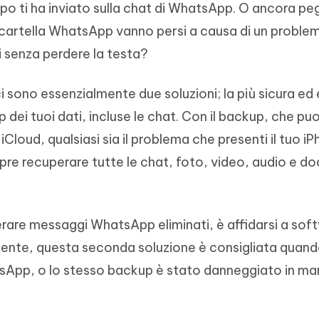
po ti ha inviato sulla chat di WhatsApp. O ancora peg
- Mac Data Recovery
iapositive in pochi secondi con
Riassumitore di documenti PDF con 
e i file eliminati su Mac
lla cartella WhatsApp vanno persi a causa di un proble
Tenorshare AI Writer
Hot
New
 senza perdere la testa?
hare AI Bypass
 - APP Android Fake GPS
iCareFone Transfer APP
Scrivere in modo più intelligente, pi
re i contenuti dell' AI in
veloce e migliore con l'AI
 la posizione di Android senza
Trasferire chat Whatsapp
 simili a quelli umani
Android/iPhone
sono essenzialmente due soluzioni; la più sicura ed 
 dei tuoi dati, incluse le chat. Con il backup, che puo
eanup Pro
Cloud, qualsiasi sia il problema che presenti il tuo i
iPhone con AI gratis
re recuperare tutte le chat, foto, video, audio e d
rare messaggi WhatsApp eliminati, è affidarsi a sof
amente, questa seconda soluzione è consigliata quand
sApp, o lo stesso backup è stato danneggiato in ma